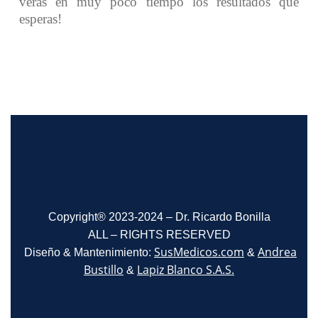
verás en muy poco tiempo los resultados que
esperas!
Copyright® 2023-2024 – Dr. Ricardo Bonilla
ALL – RIGHTS RESERVED
SusMedicos.com
Andrea
Diseño & Mantenimiento:
&
Bustillo
Lapiz Blanco S.A.S.
&