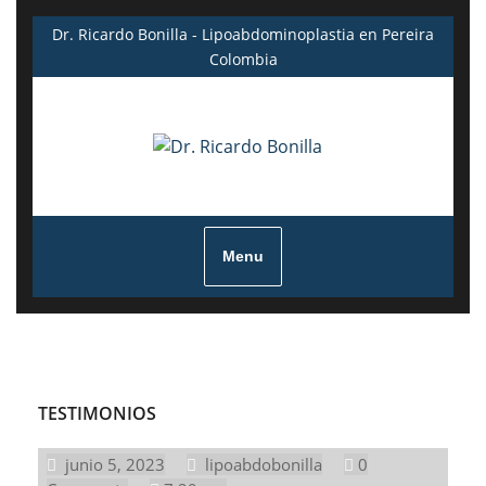
Skip
Dr. Ricardo Bonilla - Lipoabdominoplastia en Pereira
to
Colombia
content
Menu
TESTIMONIOS
junio
lipoabdobonilla
junio 5, 2023
lipoabdobonilla
0